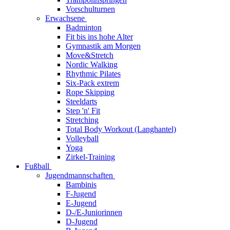
Vorschulturnen
Erwachsene
Badminton
Fit bis ins hohe Alter
Gymnastik am Morgen
Move&Stretch
Nordic Walking
Rhythmic Pilates
Six-Pack extrem
Rope Skipping
Steeldarts
Step 'n' Fit
Stretching
Total Body Workout (Langhantel)
Volleyball
Yoga
Zirkel-Training
Fußball
Jugendmannschaften
Bambinis
F-Jugend
E-Jugend
D-/E-Juniorinnen
D-Jugend