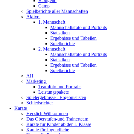
B-Jugend
Camp
Spielberichte aller Mannschaften
Aktive
1. Mannschaft
Mannschaftsfoto und Portraits
Statistiken
Ergebnisse und Tabellen
Spielberichte
2. Mannschaft
Mannschaftsfoto und Portraits
Statistiken
Ergebnisse und Tabellen
Spielberichte
AH
Marketing
Teamfoto und Portraits
Leistungspakete
Spielergebnisse - Ergebnislisten
Schiedsrichter
Karate
Herzlich Willkommen
Das Oberstufen-und Trainerteam
Karate für Kinder ab der 1. Klasse
Karate für Jugendliche