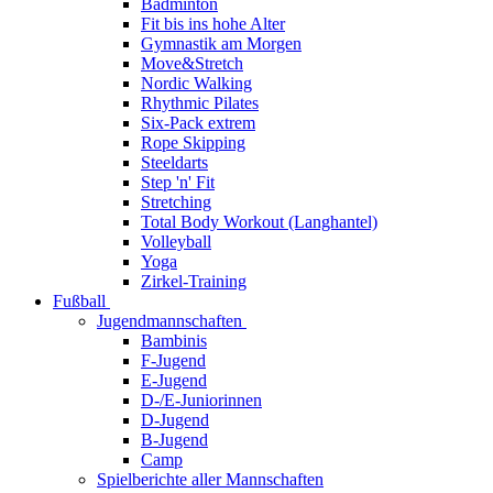
Badminton
Fit bis ins hohe Alter
Gymnastik am Morgen
Move&Stretch
Nordic Walking
Rhythmic Pilates
Six-Pack extrem
Rope Skipping
Steeldarts
Step 'n' Fit
Stretching
Total Body Workout (Langhantel)
Volleyball
Yoga
Zirkel-Training
Fußball
Jugendmannschaften
Bambinis
F-Jugend
E-Jugend
D-/E-Juniorinnen
D-Jugend
B-Jugend
Camp
Spielberichte aller Mannschaften