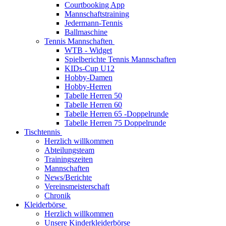
Courtbooking App
Mannschaftstraining
Jedermann-Tennis
Ballmaschine
Tennis Mannschaften
WTB - Widget
Spielberichte Tennis Mannschaften
KIDs-Cup U12
Hobby-Damen
Hobby-Herren
Tabelle Herren 50
Tabelle Herren 60
Tabelle Herren 65 -Doppelrunde
Tabelle Herren 75 Doppelrunde
Tischtennis
Herzlich willkommen
Abteilungsteam
Trainingszeiten
Mannschaften
News/Berichte
Vereinsmeisterschaft
Chronik
Kleiderbörse
Herzlich willkommen
Unsere Kinderkleiderbörse