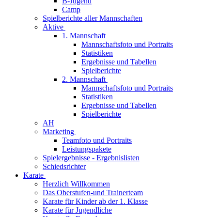
B-Jugend
Camp
Spielberichte aller Mannschaften
Aktive
1. Mannschaft
Mannschaftsfoto und Portraits
Statistiken
Ergebnisse und Tabellen
Spielberichte
2. Mannschaft
Mannschaftsfoto und Portraits
Statistiken
Ergebnisse und Tabellen
Spielberichte
AH
Marketing
Teamfoto und Portraits
Leistungspakete
Spielergebnisse - Ergebnislisten
Schiedsrichter
Karate
Herzlich Willkommen
Das Oberstufen-und Trainerteam
Karate für Kinder ab der 1. Klasse
Karate für Jugendliche