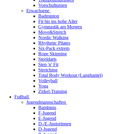
Vorschulturnen
Erwachsene
Badminton
Fit bis ins hohe Alter
Gymnastik am Morgen
Move&Stretch
Nordic Walking
Rhythmic Pilates
Six-Pack extrem
Rope Skipping
Steeldarts
Step 'n' Fit
Stretching
Total Body Workout (Langhantel)
Volleyball
Yoga
Zirkel-Training
Fußball
Jugendmannschaften
Bambinis
F-Jugend
E-Jugend
D-/E-Juniorinnen
D-Jugend