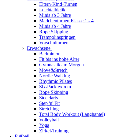
Eltern-Kind-Turnen
Leichtathletik
Minis ab 3 Jahre
Mädchenturnen Klasse 1 - 4
Minis ab 4 Jahre
Rope Skipping
Trampolinspringen
Vorschulturnen
Erwachsene
Badminton
Fit bis ins hohe Alter
Gymnastik am Morgen
Move&Stretch
Nordic Walking
Rhythmic Pilates
Six-Pack extrem
Rope Skipping
Steeldarts
Step 'n' Fit
Stretching
Total Body Workout (Langhantel)
Volleyball
Yoga
Zirkel-Training
Fußball