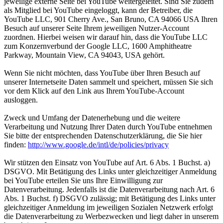
jeweilige externe Seite bei YouTube weitergeleitet. Sind Sie zudem
als Mitglied bei YouTube eingeloggt, kann der Betreiber, die
YouTube LLC, 901 Cherry Ave., San Bruno, CA 94066 USA Ihren
Besuch auf unserer Seite Ihrem jeweiligen Nutzer-Account
zuordnen. Hierbei weisen wir darauf hin, dass die YouTube LLC
zum Konzernverbund der Google LLC, 1600 Amphitheatre
Parkway, Mountain View, CA 94043, USA gehört.
Wenn Sie nicht möchten, dass YouTube über Ihren Besuch auf
unserer Internetseite Daten sammelt und speichert, müssen Sie sich
vor dem Klick auf den Link aus Ihrem YouTube-Account
ausloggen.
Zweck und Umfang der Datenerhebung und die weitere
Verarbeitung und Nutzung Ihrer Daten durch YouTube entnehmen
Sie bitte der entsprechenden Datenschutzerklärung, die Sie hier
finden:
http://www.google.de/intl/de/policies/privacy
Wir stützen den Einsatz von YouTube auf Art. 6 Abs. 1 Buchst. a)
DSGVO. Mit Betätigung des Links unter gleichzeitiger Anmeldung
bei YouTube erteilen Sie uns Ihre Einwilligung zur
Datenverarbeitung. Jedenfalls ist die Datenverarbeitung nach Art. 6
Abs. 1 Buchst. f) DSGVO zulässig; mit Betätigung des Links unter
gleichzeitiger Anmeldung im jeweiligen Sozialen Netzwerk erfolgt
die Datenverarbeitung zu Werbezwecken und liegt daher in unserem