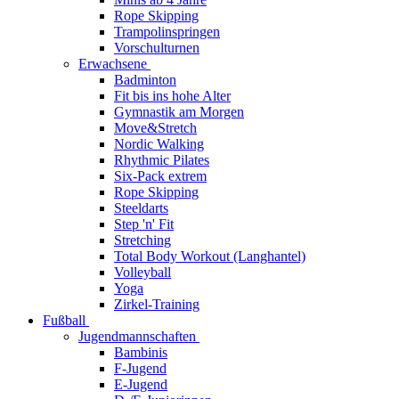
Rope Skipping
Trampolinspringen
Vorschulturnen
Erwachsene
Badminton
Fit bis ins hohe Alter
Gymnastik am Morgen
Move&Stretch
Nordic Walking
Rhythmic Pilates
Six-Pack extrem
Rope Skipping
Steeldarts
Step 'n' Fit
Stretching
Total Body Workout (Langhantel)
Volleyball
Yoga
Zirkel-Training
Fußball
Jugendmannschaften
Bambinis
F-Jugend
E-Jugend