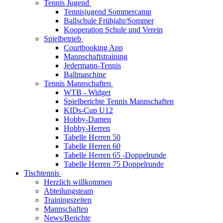
Tennis Jugend
Tennisjugend Sommercamp
Ballschule Frühjahr/Sommer
Kooperation Schule und Verein
Spielbetrieb
Courtbooking App
Mannschaftstraining
Jedermann-Tennis
Ballmaschine
Tennis Mannschaften
WTB - Widget
Spielberichte Tennis Mannschaften
KIDs-Cup U12
Hobby-Damen
Hobby-Herren
Tabelle Herren 50
Tabelle Herren 60
Tabelle Herren 65 -Doppelrunde
Tabelle Herren 75 Doppelrunde
Tischtennis
Herzlich willkommen
Abteilungsteam
Trainingszeiten
Mannschaften
News/Berichte