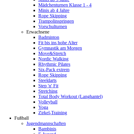
Mädchenturnen Klasse 1 - 4
Minis ab 4 Jahre
Rope Skipping
Trampolinspringen
Vorschulturnen
Erwachsene
Badminton
Fit bis ins hohe Alter
Gymnastik am Morgen
Move&Stretch
Nordic Walking
Rhythmic Pilates
Six-Pack extrem
Rope Skipping
Steeldarts
Step 'n' Fit
Stretching
Total Body Workout (Langhantel)
Volleyball
Yoga
Zirkel-Training
Fußball
Jugendmannschaften
Bambinis