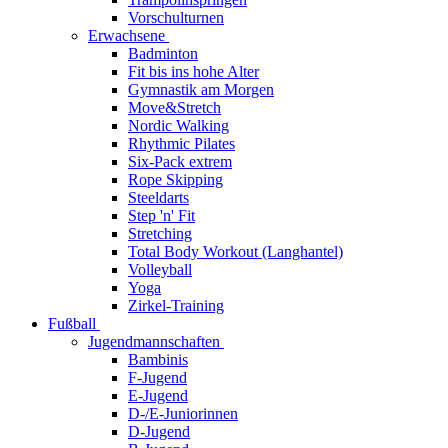
Vorschulturnen
Erwachsene
Badminton
Fit bis ins hohe Alter
Gymnastik am Morgen
Move&Stretch
Nordic Walking
Rhythmic Pilates
Six-Pack extrem
Rope Skipping
Steeldarts
Step 'n' Fit
Stretching
Total Body Workout (Langhantel)
Volleyball
Yoga
Zirkel-Training
Fußball
Jugendmannschaften
Bambinis
F-Jugend
E-Jugend
D-/E-Juniorinnen
D-Jugend