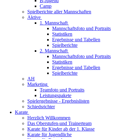
B-Jugend
Camp
Spielberichte aller Mannschaften
Aktive
1. Mannschaft
Mannschaftsfoto und Portraits
Statistiken
Ergebnisse und Tabellen
Spielberichte
2. Mannschaft
Mannschaftsfoto und Portraits
Statistiken
Ergebnisse und Tabellen
Spielberichte
AH
Marketing
Teamfoto und Portraits
Leistungspakete
Spielergebnisse - Ergebnislisten
Schiedsrichter
Karate
Herzlich Willkommen
Das Oberstufen-und Trainerteam
Karate für Kinder ab der 1. Klasse
Karate für Jugendliche